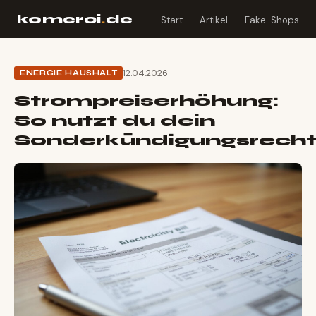
komerci
.
de
Start
Artikel
Fake-Shops
12.04.2026
ENERGIE HAUSHALT
Strompreiserhöhung:
So nutzt du dein
Sonderkündigungsrech