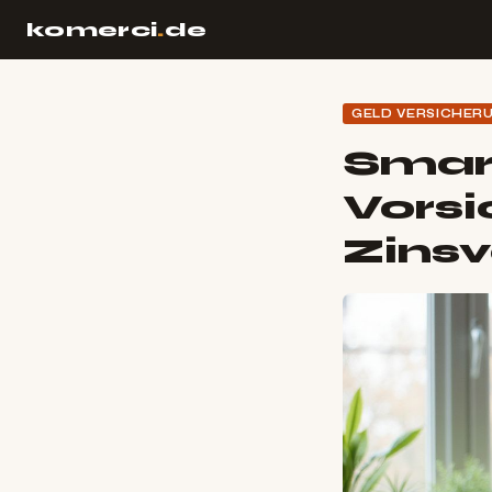
komerci
.
de
GELD VERSICHER
Smar
Vorsi
Zins