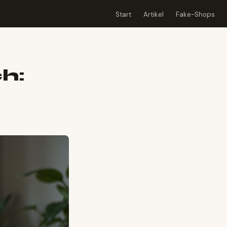
Start
Artikel
Fake-Shops
h: