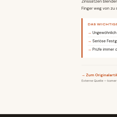
Zinssätzen blenden.
Finger weg von zu
DAS WICHTIG
Ungewöhnlich 
Seriöse Festg
Prüfe immer d
→ Zum Originalarti
Externe Quelle — komerci