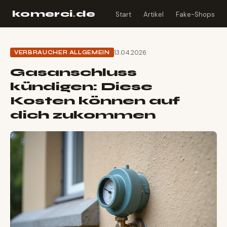
komerci
.
de
Start
Artikel
Fake-Shops
13.04.2026
VERBRAUCHER ALLGEMEIN
Gasanschluss
kündigen: Diese
Kosten können auf
dich zukommen