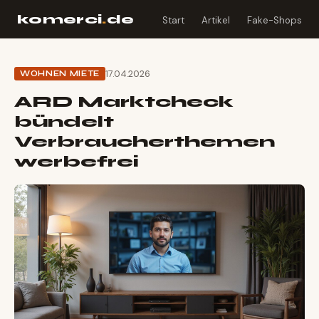
komerci
.
de
Start
Artikel
Fake-Shops
17.04.2026
WOHNEN MIETE
ARD Marktcheck
bündelt
Verbraucherthemen
werbefrei