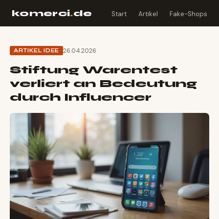
komerci
.
de
Start
Artikel
Fake-Shops
26.04.2026
ARTIKEL IDEE
Stiftung Warentest
verliert an Bedeutung
durch Influencer