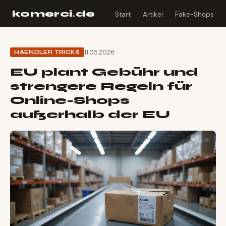
komerci
.
de
Start
Artikel
Fake-Shops
11.05.2026
HAENDLER TRICKS
EU plant Gebühr und
strengere Regeln für
Online-Shops
außerhalb der EU