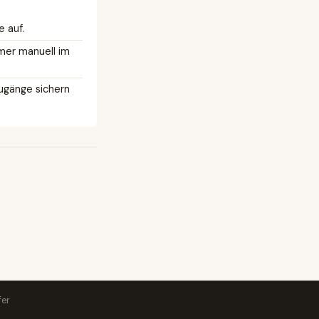
 auf.
mmer manuell im
Zugänge sichern
fer