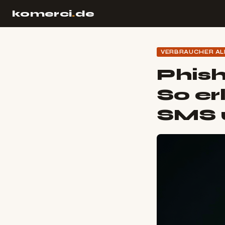
komerci
.
de
VERBRAUCHER AL
Phish
So er
SMS 