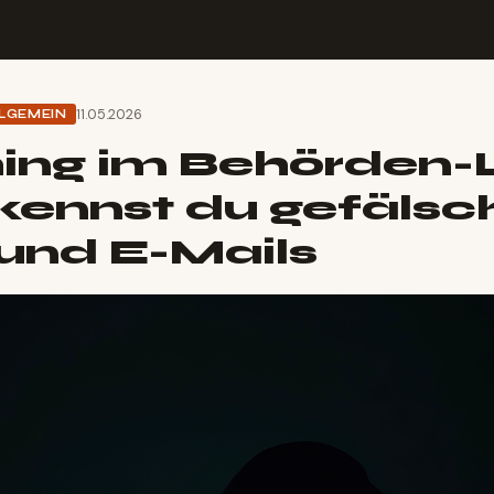
11.05.2026
LGEMEIN
ing im Behörden-
kennst du gefälsc
und E-Mails