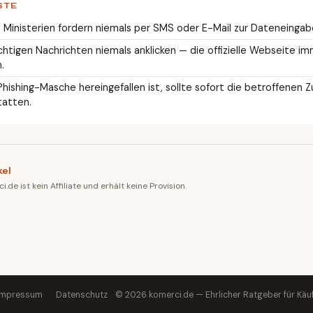
STE
Ministerien fordern niemals per SMS oder E-Mail zur Dateneingabe
ächtigen Nachrichten niemals anklicken — die offizielle Webseite i
.
Phishing-Masche hereingefallen ist, sollte sofort die betroffenen 
tatten.
kel
.de ist kein Affiliate und erhält keine Provision.
Impressum
Datenschutz
© 2026 komerci.de — Ehrlicher Ratgeber für Käu