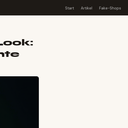
Start
Artikel
Fake-Shops
Look:
hte