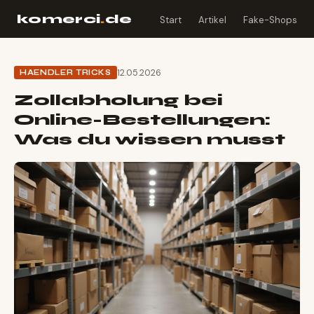
komerci
.
de
Start
Artikel
Fake-Shops
12.05.2026
HAENDLER TRICKS
Zollabholung bei
Online-Bestellungen:
Was du wissen musst