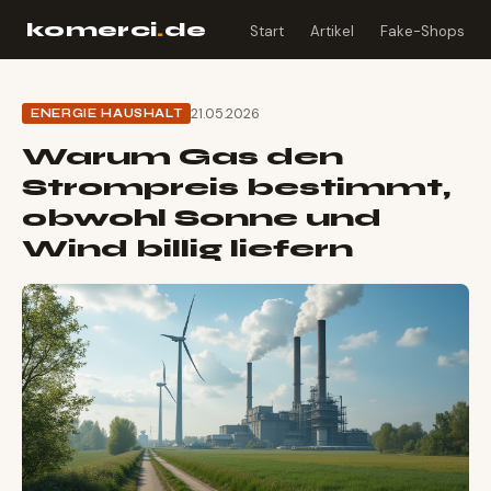
komerci
.
de
Start
Artikel
Fake-Shops
21.05.2026
ENERGIE HAUSHALT
Warum Gas den
Strompreis bestimmt,
obwohl Sonne und
Wind billig liefern