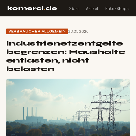
komerci
.
de
Start
Artikel
Fake-Shops
28.05.2026
VERBRAUCHER ALLGEMEIN
Industrienetzentgelte
begrenzen: Haushalte
entlasten, nicht
belasten